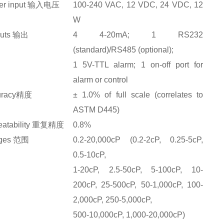
er input 输入电压
100-240 VAC, 12 VDC, 24 VDC, 12
W
puts 输出
4 4-20mA; 1 RS232
(standard)/RS485 (optional);
1 5V-TTL alarm; 1 on-off port for
alarm or control
uracy精度
± 1.0% of full scale (correlates to
ASTM D445)
eatability 重复精度
0.8%
ges 范围
0.2-20,000cP (0.2-2cP, 0.25-5cP,
0.5-10cP,
1-20cP, 2.5-50cP, 5-100cP, 10-
200cP, 25-500cP, 50-1,000cP, 100-
2,000cP, 250-5,000cP,
500-10,000cP, 1,000-20,000cP)