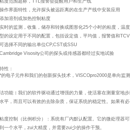
粘度范围超标，
TTL
报警会提醒用户和生产线
操作界面特性，允许探头被远距离的在生产产线中安装应用
添加溶剂或加热控制粘度
实时的监测，收集，储存和转换或图形化
25
个小时的粘度，温度
型的设定用于不同的配置，包括设定值，平均值，报警值和
TCV
可选择不同的输出单位
CP,CST
或
SSU
Cambridge Visosity
公司的探头或传感器都经过实地试验
特性：
*的电子元件和我们的创新探头技术，
VISCOpro2000
是单向监
洁功能
：
我们的软件驱动通过增强的力量，使活塞在测量室地步
水平，而且可以有效的去除杂质，保证系统的稳定性。如果有必
粘度控制（比例积分）：系统有厂内默认配置。它的微处理器可
到一个水平，zui大精度，并需要zui少的操作干预。