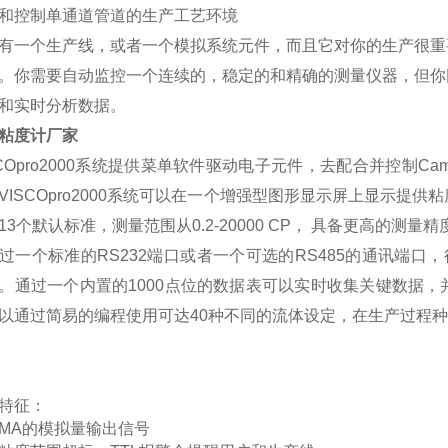
和控制单通道管道的生产工艺环境
有一个生产线，或者一个模拟系统元件，而且它对你的生产很重
。你需要自动监控一个连续的，稳定的和精确的测量仪器，但你
和实时分析数据。
粘度计厂家
COpro2000
系统提供菜单软件驱动电子元件，去配合并控制
Cam
VISCOpro2000
系统可以在一个增强型图形显示屏上显示提供粘
13
个默认标准，测量范围从
0.2-20000 CP
，
具备更高的测量精
过一个标准的
RS232
端口或者一个可选的
RS485
的通讯端口，
。通过一个内置的
1000
点位的数据表可以实时收集关键数据，
以通过简易的编程使用可达
40
种不同的流体设定，在生产过程种
特征：
0MA
的模拟量输出信号