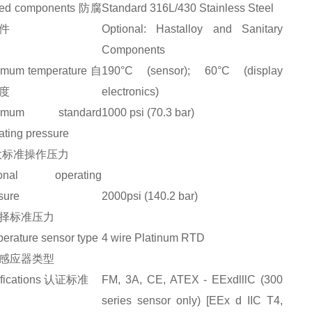
ted components 防腐
Standard 316L/430 Stainless Steel
件
Optional: Hastalloy and Sanitary
Components
imum temperature 自
190°C (sensor); 60°C (display
度
electronics)
imum standard
1000 psi (70.3 bar)
ating pressure
i大标准操作压力
ional operating
sure
2000psi (140.2 bar)
择标准压力
erature sensor type
4 wire Platinum RTD
感应器类型
ifications 认证标准
FM, 3A, CE, ATEX - EExdlllC (300
series sensor only) [EEx d IIC T4,