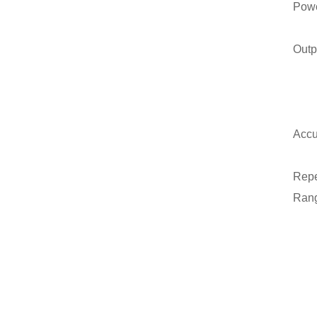
Pow
Out
Acc
Rep
Ran