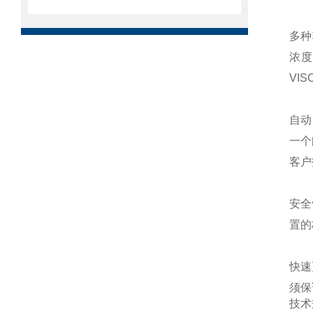
多种
浓
VIS
自动
一个
客户
安全
置的
快速
须保
技术