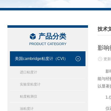
技术
产品分类
/ TEC
PRODUCT CATEGORY
影响
美国cambridge粘度计（CVI）
更新
影
进口粘度计
能与经
实验室粘度计
以显著
粘度检测仪
1.仪
仪器类
油粘度计