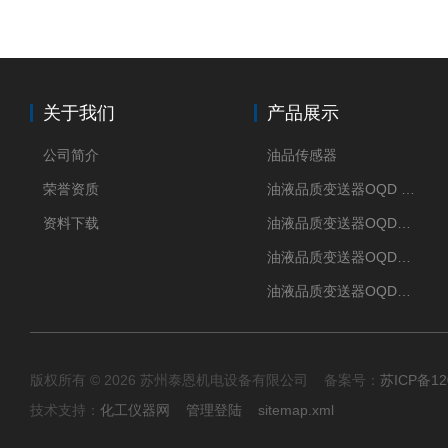
关于我们
产品展示
公司简介
油品传感器
荣誉资质
油液品质变送器OQD HUB
资料下载
油液品质变送器OQDM（智能移动APP）
油液品质变送器OQDp（多通道）
油液品质变送器OQDe（单通道）
版权所有 © 2026 苏州泰恩机电设备有限公司 备案号：
苏ICP备12
技术支持：
化工仪器网
管理登陆
sitemap.xml