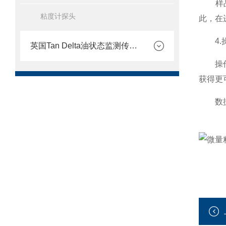
样品的
粘度计探头
此，在
4.操
英国Tan Delta油状态监测传感器
操作规
获得更
数据读