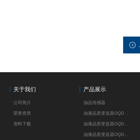
关于我们
产品展示
公司简介
油品传感器
荣誉资质
油液品质变送器OQD HUB
资料下载
油液品质变送器OQDM（智能移动APP）
油液品质变送器OQDp（多通道）