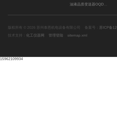
油液品质变送器OQDe（单通道）
版权所有 © 2026 苏州泰恩机电设备有限公司 备案号：
苏ICP备12
技术支持：
化工仪器网
管理登陆
sitemap.xml
15962109934