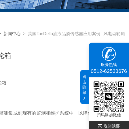
>
新闻中心
>
英国TanDelta油液品质传感器应用案例--风电齿轮箱
齿轮箱
服务热线
0512-62533676
点
击
轮箱
隐
藏
测集成到现有的监测和维护系统中，以降低维护成本，延长
扫码添加微信
返回顶部