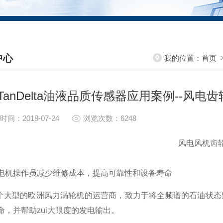
中心
我的位置：
首页
S CENTER
TanDelta油液品质传感器应用案例--风电
时间：2018-07-24
浏览次数：6248
风电风机齿
电机操作员减少维修成本，提高可靠性和设备寿命
型的欧洲风力涡轮机的运营商，致力于将全频谱的石油状态监
命，并帮助zui大限度的发电输出。