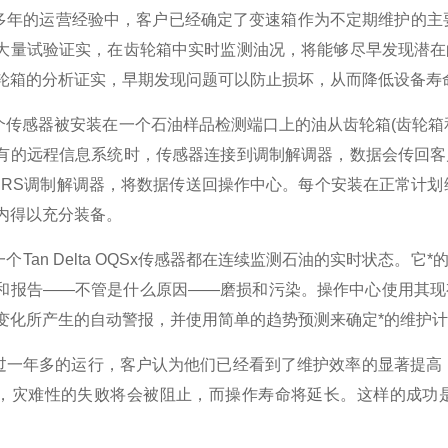
的运营经验中，客户已经确定了变速箱作为不定期维护的主要来源
大量试验证实，在齿轮箱中实时监测油况，将能够尽早发现潜在
轮箱的分析证实，早期发现问题可以防止损坏，从而降低设备寿
感器被安装在一个石油样品检测端口上的油从齿轮箱(齿轮箱和
有的远程信息系统时，传感器连接到调制解调器，数据会传回客
PRS调制解调器，将数据传送回操作中心。每个安装在正常计划
内得以充分装备。
Tan Delta OQSx传感器都在连续监测石油的实时状态。
和报告——不管是什么原因——磨损和污染。操作中心使用其现
变化所产生的自动警报，并使用简单的趋势预测来确定*的维护
年多的运行，客户认为他们已经看到了维护效率的显著提高，以
，灾难性的失败将会被阻止，而操作寿命将延长。这样的成功