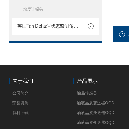
粘度计探头
英国Tan Delta油状态监测传感器
关于我们
产品展示
公司简介
油品传感器
荣誉资质
油液品质变送器OQD HUB
资料下载
油液品质变送器OQDM（智能移动APP）
油液品质变送器OQDp（多通道）