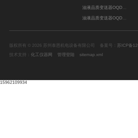
油液品质变送器OQDp（多通道）
油液品质变送器OQDe（单通道）
版权所有 © 2026 苏州泰恩机电设备有限公司 备案号：
苏ICP备12
技术支持：
化工仪器网
管理登陆
sitemap.xml
15962109934