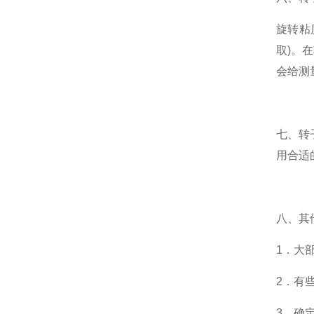
旋转粘
取)。
会给测
七、转
用合适
八、其
1．大
2．有
3．确