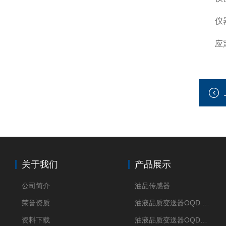
仪器暂
应定期
关于我们
产品展示
公司简介
油品传感器
荣誉资质
油液品质变送器OQD HUB
资料下载
油液品质变送器OQDM（智能移动APP）