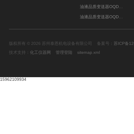
油液品质变送器OQDp（多通道）
油液品质变送器OQDe（单通道）
版权所有 © 2026 苏州泰恩机电设备有限公司 备案号：
苏ICP备12
技术支持：
化工仪器网
管理登陆
sitemap.xml
15962109934