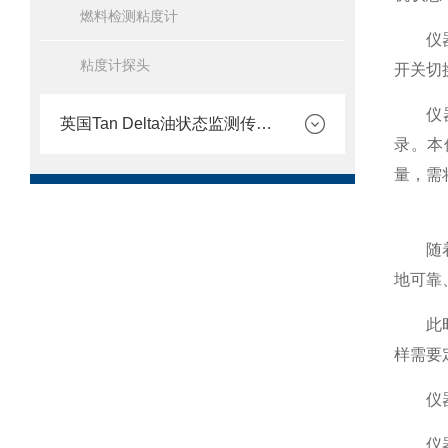
燃料检测粘度计
仪器内
粘度计探头
开关切
仪器面
英国Tan Delta油状态监测传感器
录。本
量，需
随
地可靠
此时，
样需要
仪器机
仪器是