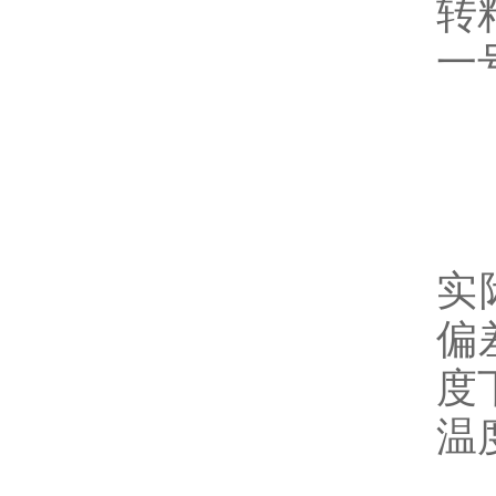
转
一
3
许
实
偏
度
温