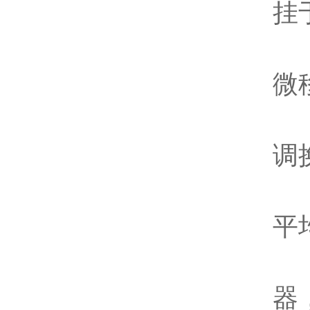
挂
5
微
6
调
7
平
8
器