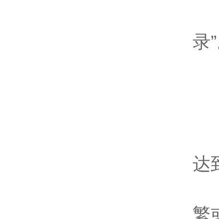
9
录
正
1
达
使
繁