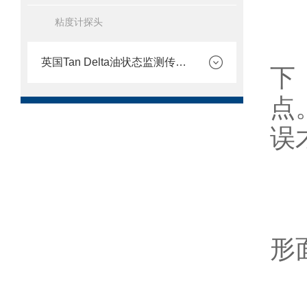
粘度计探头
1
英国Tan Delta油状态监测传感器
下
点
误
2
3
形
4