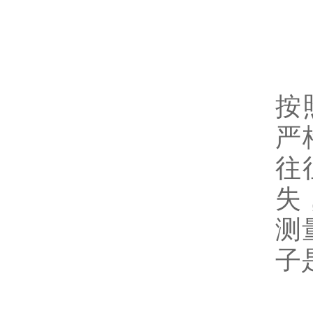
4
旋
按
严
往
失
测
子