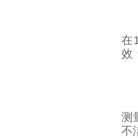
5
正
在
效
6
测
测
不