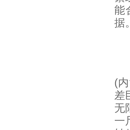
能
据
2
对
(
差
无
一